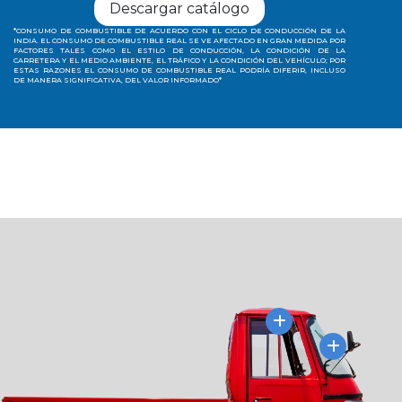
Descargar catálogo
*CONSUMO DE COMBUSTIBLE DE ACUERDO CON EL CICLO DE CONDUCCIÓN DE LA
INDIA. EL CONSUMO DE COMBUSTIBLE REAL SE VE AFECTADO EN GRAN MEDIDA POR
FACTORES TALES COMO EL ESTILO DE CONDUCCIÓN, LA CONDICIÓN DE LA
CARRETERA Y EL MEDIO AMBIENTE, EL TRÁFICO Y LA CONDICIÓN DEL VEHÍCULO; POR
ESTAS RAZONES EL CONSUMO DE COMBUSTIBLE REAL PODRÍA DIFERIR, INCLUSO
DE MANERA SIGNIFICATIVA, DEL VALOR INFORMADO*